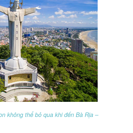
n không thể bỏ qua khi đến Bà Rịa –