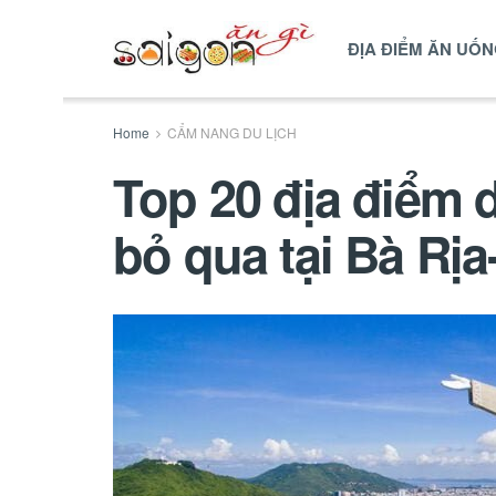
ĐỊA ĐIỂM ĂN UỐ
Home
CẨM NANG DU LỊCH
Top 20 địa điểm 
bỏ qua tại Bà Rị