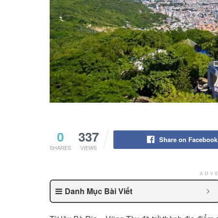
0
337
Share on Facebook
SHARES
VIEWS
ADV
Danh Mục Bài Viết