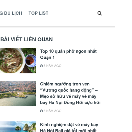
G DU LỊCH
TOP LIST
BÀI VIẾT LIÊN QUAN
Top 10 quán phở ngon nhất
Quận 1
3 NĂM AGO
Chiêm ngưỡng trọn vẹn
“Vương quốc hang động” –
Mẹo sở hữu vé máy vé máy
bay Hà Nội Đồng Hới cực hời
3 NĂM AGO
Kinh nghiệm đặt vé máy bay
Hà Nội Bali giá tốt mới nhất