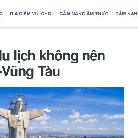
NG
ĐỊA ĐIỂM VUI CHƠI
CẨM NANG ẨM THỰC
CẨM NAN
du lịch không nên
a-Vũng Tàu