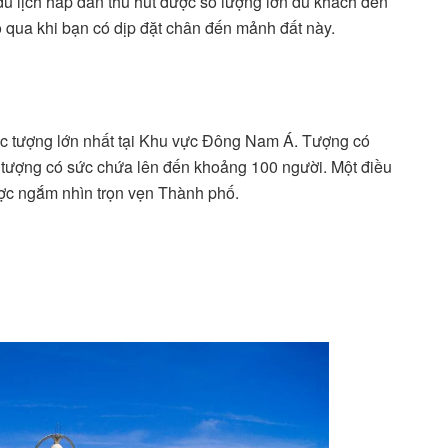
du lịch hấp dẫn thu hút được số lượng lớn du khách đến
ỏ qua khi bạn có dịp đặt chân đến mảnh đất này.
c tượng lớn nhất tại Khu vực Đông Nam Á. Tượng có
g tượng có sức chứa lên đến khoảng 100 người. Một điều
ược ngắm nhìn trọn vẹn Thành phố.