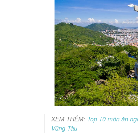
XEM THÊM:
Top 10 món ăn ngo
Vũng Tàu