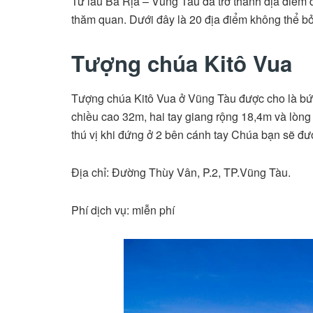
Từ lâu Bà Rịa – Vũng Tàu đã trở thành địa điểm 
thăm quan. Dưới đây là 20 địa điểm không thể b
Tượng chúa Kitô Vua
Tượng chúa Kitô Vua ở Vũng Tàu được cho là bứ
chiều cao 32m, hai tay giang rộng 18,4m và lòn
thú vị khi đứng ở 2 bên cánh tay Chúa bạn sẽ đ
Địa chỉ: Đường Thùy Vân, P.2, TP.Vũng Tàu.
Phí dịch vụ: miễn phí