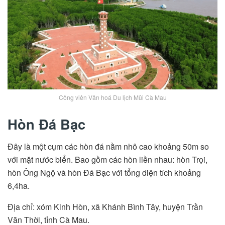
Công viên Văn hoá Du lịch Mũi Cà Mau
Hòn Đá Bạc
Đây là một cụm các hòn đá nằm nhô cao khoảng 50m so
với mặt nước biển. Bao gồm các hòn liền nhau: hòn Trọi,
hòn Ông Ngộ và hòn Đá Bạc với tổng diện tích khoảng
6,4ha.
Địa chỉ: xóm Kinh Hòn, xã Khánh Bình Tây, huyện Trần
Văn Thời, tỉnh Cà Mau.