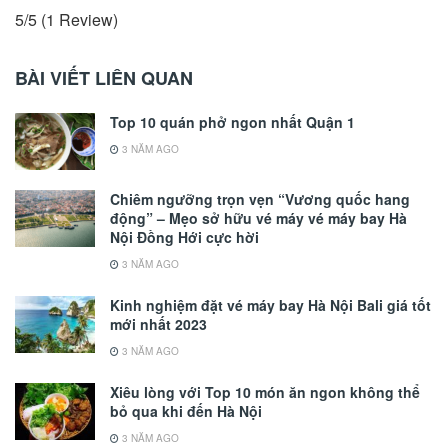
5/5
(1 Review)
BÀI VIẾT LIÊN QUAN
Top 10 quán phở ngon nhất Quận 1
3 NĂM AGO
Chiêm ngưỡng trọn vẹn “Vương quốc hang
động” – Mẹo sở hữu vé máy vé máy bay Hà
Nội Đồng Hới cực hời
3 NĂM AGO
Kinh nghiệm đặt vé máy bay Hà Nội Bali giá tốt
mới nhất 2023
3 NĂM AGO
Xiêu lòng với Top 10 món ăn ngon không thể
bỏ qua khi đến Hà Nội
3 NĂM AGO