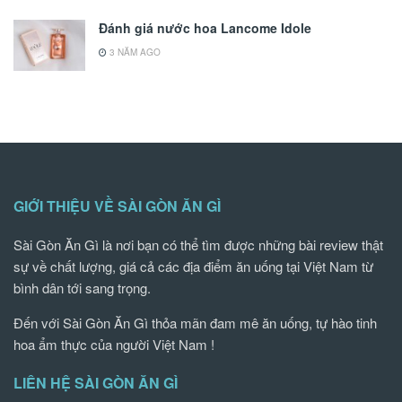
Đánh giá nước hoa Lancome Idole
3 NĂM AGO
GIỚI THIỆU VỀ SÀI GÒN ĂN GÌ
Sài Gòn Ăn Gì là nơi bạn có thể tìm được những bài review thật
sự về chất lượng, giá cả các địa điểm ăn uống tại Việt Nam từ
bình dân tới sang trọng.
Đến với Sài Gòn Ăn Gì thỏa mãn đam mê ăn uống, tự hào tinh
hoa ẩm thực của người Việt Nam !
LIÊN HỆ SÀI GÒN ĂN GÌ