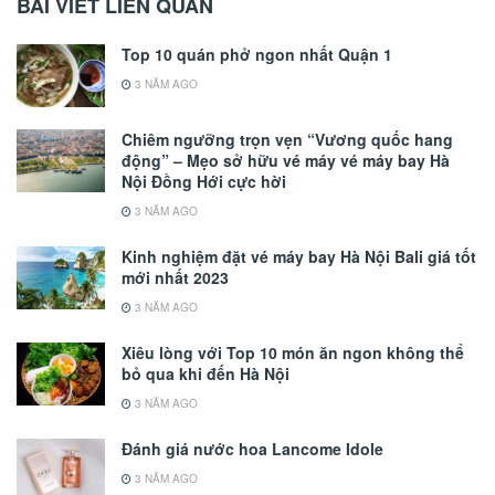
BÀI VIẾT LIÊN QUAN
Top 10 quán phở ngon nhất Quận 1
3 NĂM AGO
Chiêm ngưỡng trọn vẹn “Vương quốc hang
động” – Mẹo sở hữu vé máy vé máy bay Hà
Nội Đồng Hới cực hời
3 NĂM AGO
Kinh nghiệm đặt vé máy bay Hà Nội Bali giá tốt
mới nhất 2023
3 NĂM AGO
Xiêu lòng với Top 10 món ăn ngon không thể
bỏ qua khi đến Hà Nội
3 NĂM AGO
Đánh giá nước hoa Lancome Idole
3 NĂM AGO