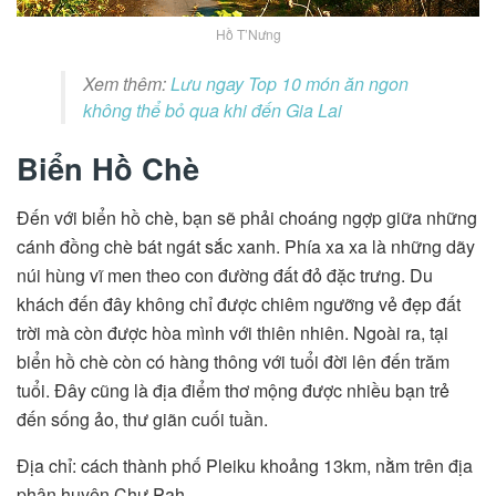
Hồ T’Nưng
Xem thêm:
Lưu ngay Top 10 món ăn ngon
không thể bỏ qua khi đến Gia Lai
Biển Hồ Chè
Đến với biển hồ chè, bạn sẽ phải choáng ngợp giữa những
cánh đồng chè bát ngát sắc xanh. Phía xa xa là những dãy
núi hùng vĩ men theo con đường đất đỏ đặc trưng. Du
khách đến đây không chỉ được chiêm ngưỡng vẻ đẹp đất
trời mà còn được hòa mình với thiên nhiên. Ngoài ra, tại
biển hồ chè còn có hàng thông với tuổi đời lên đến trăm
tuổi. Đây cũng là địa điểm thơ mộng được nhiều bạn trẻ
đến sống ảo, thư giãn cuối tuần.
Địa chỉ: cách thành phố Pleiku khoảng 13km, nằm trên địa
phận huyện Chư Pah