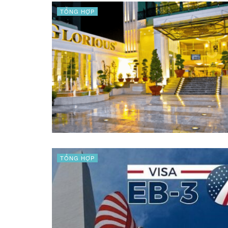
TỔNG HỢP
TỔNG HỢP