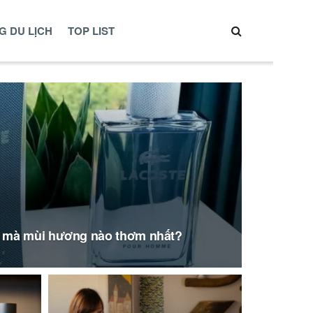
G DU LỊCH
TOP LIST
 mà mùi hương nào thơm nhất?