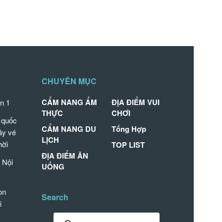
CHUYÊN MỤC
CẨM NANG ẨM
ĐỊA ĐIỂM VUI
n 1
THỰC
CHƠI
 quốc
CẨM NANG DU
Tổng Hợp
áy vé
LỊCH
hời
TOP LIST
ĐỊA ĐIỂM ĂN
 Nội
UỐNG
on
Search
i