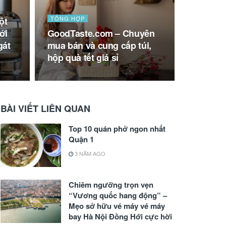
TỔNG HỢP
ột
ới
GoodTaste.com – Chuyên
gát
mua bán và cung cấp túi,
hộp quà tết giá sỉ
BÀI VIẾT LIÊN QUAN
Top 10 quán phở ngon nhất
Quận 1
3 NĂM AGO
Chiêm ngưỡng trọn vẹn
“Vương quốc hang động” –
Mẹo sở hữu vé máy vé máy
bay Hà Nội Đồng Hới cực hời