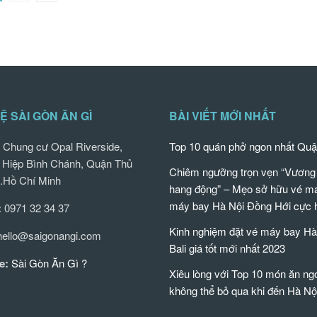
Ệ SÀI GÒN ĂN GÌ
BÀI VIẾT MỚI NHẤT
Chung cư Opal Riverside,
Top 10 quán phở ngon nhất Quậ
Hiệp Bình Chánh, Quận Thủ
Chiêm ngưỡng trọn vẹn “Vương
.Hồ Chí Minh
hang động” – Mẹo sở hữu vé m
máy bay Hà Nội Đồng Hới cực 
:
0971 32 34 37
Kinh nghiệm đặt vé máy bay Hà
ello@saigonangi.com
Bali giá tốt mới nhất 2023
e:
Sài Gòn Ăn Gì ?
Xiêu lòng với Top 10 món ăn ng
không thể bỏ qua khi đến Hà Nộ