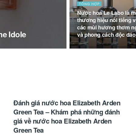
TỔNG HỢP
Nước hoa Le Labo là m
thương hiệu nổi tiếng v
các mùi hương thơm n
e Idole
và phong cách độc đáo
Đánh giá nước hoa Elizabeth Arden
Green Tea – Khám phá những đánh
giá về nước hoa Elizabeth Arden
Green Tea