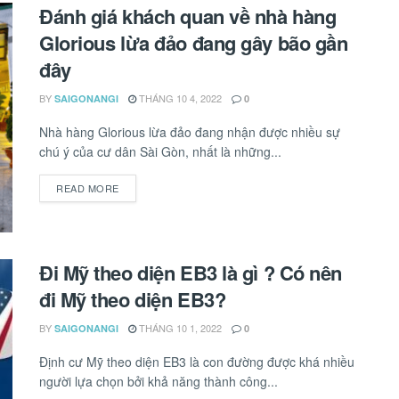
Đánh giá khách quan về nhà hàng
Glorious lừa đảo đang gây bão gần
đây
BY
THÁNG 10 4, 2022
SAIGONANGI
0
Nhà hàng Glorious lừa đảo đang nhận được nhiều sự
chú ý của cư dân Sài Gòn, nhất là những...
READ MORE
DETAILS
Đi Mỹ theo diện EB3 là gì ? Có nên
đi Mỹ theo diện EB3?
BY
THÁNG 10 1, 2022
SAIGONANGI
0
Định cư Mỹ theo diện EB3 là con đường được khá nhiều
người lựa chọn bởi khả năng thành công...