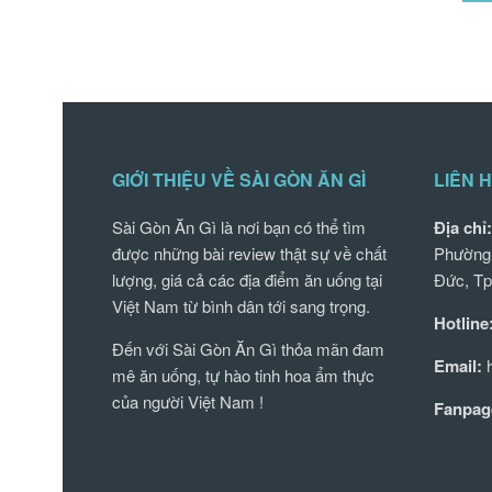
GIỚI THIỆU VỀ SÀI GÒN ĂN GÌ
LIÊN H
Sài Gòn Ăn Gì là nơi bạn có thể tìm
Địa chỉ:
được những bài review thật sự về chất
Phường 
lượng, giá cả các địa điểm ăn uống tại
Đức, Tp
Việt Nam từ bình dân tới sang trọng.
Hotline
Đến với Sài Gòn Ăn Gì thỏa mãn đam
Email:
h
mê ăn uống, tự hào tinh hoa ẩm thực
của người Việt Nam !
Fanpag