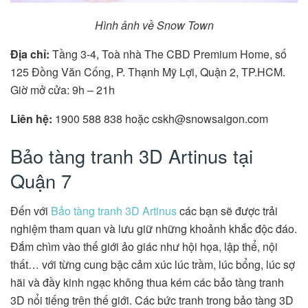
Hình ảnh về Snow Town
Địa chỉ
:
Tầng 3-4, Toà nhà The CBD Premium Home, số
125 Đồng Văn Cống, P. Thạnh Mỹ Lợi, Quận 2, TP.HCM.
Giờ mở cửa: 9h – 21h
Liên hệ:
1900 588 838 hoặc
cskh@
snowsaigon.com
Bảo tàng tranh 3D Artinus tại
Quận 7
Đến với
Bảo tàng tranh 3D Artinus
các bạn sẽ được trải
nghiệm tham quan và lưu giữ những khoảnh khắc độc đáo.
Đắm chìm vào thế giới ảo giác như hội họa, lập thể, nội
thất… với từng cung bậc cảm xúc lúc trầm, lúc bổng, lúc sợ
hãi và đầy kinh ngạc không thua kém các bảo tàng tranh
3D nổi tiếng trên thế giới. Các bức tranh trong bảo tàng 3D