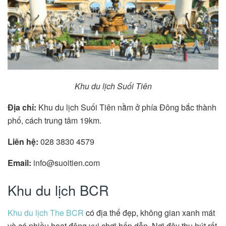
Khu du lịch Suối Tiên
Địa chỉ:
Khu du lịch Suối Tiên nằm ở phía Đông bắc thành
phố, cách trung tâm 19km.
Liên hệ:
028 3830 4579
Email:
info@suoitien.com
Khu du lịch BCR
Khu du lịch The BCR
có địa thế đẹp, không gian xanh mát
và có nhiều hoạt động vui chơi hấp dẫn. Nơi đây thu hút rất