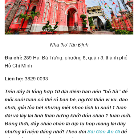
Nhà thờ Tân Định
Địa chỉ
:
289 Hai Bà Trưng, phường 8, quận 3, thành phố
Hồ Chí Minh
Liên hệ:
3829 0093
Trên đây là tổng hợp 10 địa điểm bạn nên “bỏ túi” để
mỗi cuối tuần có thể rủ bạn bè, người thân vi vu, dạo
chơi, giải tỏa hết những mệt nhọc tích tụ suốt 1 tuần
dài và lấy lại tinh thần hứng khởi đón chào 1 tuần mới.
Đồng thời, đây chắc chắn là dịp tụ họp mang lại đầy
những kỉ niệm đáng nhớ! Theo dõi
Sài Gòn Ăn Gì
để