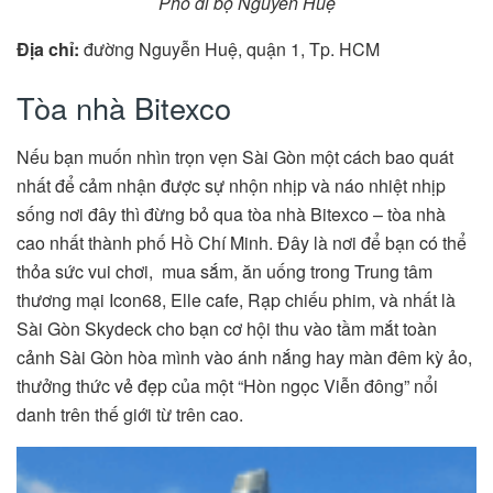
Phố đi bộ Nguyễn Huệ
Địa chỉ
:
đường Nguyễn Huệ, quận 1, Tp. HCM
Tòa nhà Bitexco
Nếu bạn muốn nhìn trọn vẹn Sài Gòn một cách bao quát
nhất để cảm nhận được sự nhộn nhịp và náo nhiệt nhịp
sống nơi đây thì đừng bỏ qua tòa nhà Bitexco – tòa nhà
cao nhất thành phố Hồ Chí Minh. Đây là nơi để bạn có thể
thỏa sức vui chơi, mua sắm, ăn uống trong Trung tâm
thương mại Icon68, Elle cafe, Rạp chiếu phim, và nhất là
Sài Gòn Skydeck cho bạn cơ hội thu vào tầm mắt toàn
cảnh Sài Gòn hòa mình vào ánh nắng hay màn đêm kỳ ảo,
thưởng thức vẻ đẹp của một “Hòn ngọc Viễn đông” nổi
danh trên thế giới từ trên cao.