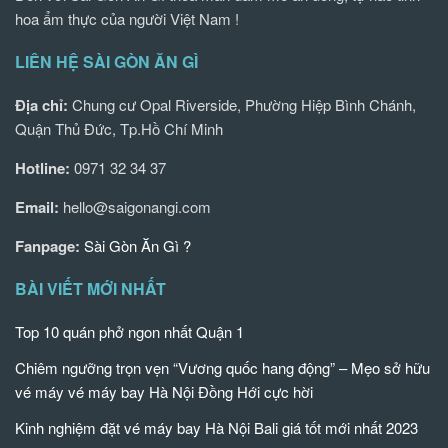
hoa ẩm thực của người Việt Nam !
LIÊN HỆ SÀI GÒN ĂN GÌ
Địa chỉ:
Chung cư Opal Riverside, Phường Hiệp Bình Chánh,
Quận Thủ Đức, Tp.Hồ Chí Minh
Hotline:
0971 32 34 37
Email:
hello@saigonangi.com
Fanpage:
Sài Gòn Ăn Gì ?
BÀI VIẾT MỚI NHẤT
Top 10 quán phở ngon nhất Quận 1
Chiêm ngưỡng trọn vẹn “Vương quốc hang động” – Mẹo sở hữu
vé máy vé máy bay Hà Nội Đồng Hới cực hời
Kinh nghiệm đặt vé máy bay Hà Nội Bali giá tốt mới nhất 2023