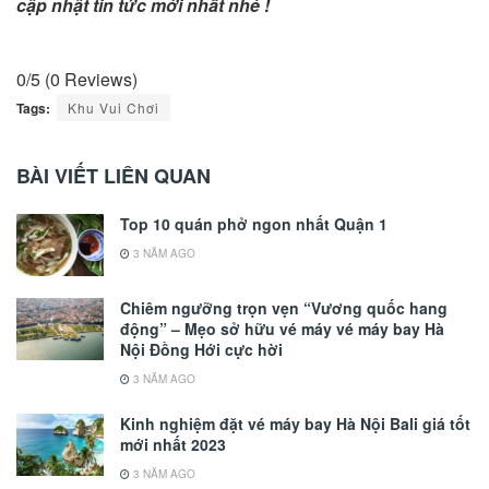
cập nhật tin tức mới nhất nhé !
0/5
(0 Reviews)
Tags:
Khu Vui Chơi
BÀI VIẾT LIÊN QUAN
Top 10 quán phở ngon nhất Quận 1
3 NĂM AGO
Chiêm ngưỡng trọn vẹn “Vương quốc hang
động” – Mẹo sở hữu vé máy vé máy bay Hà
Nội Đồng Hới cực hời
3 NĂM AGO
Kinh nghiệm đặt vé máy bay Hà Nội Bali giá tốt
mới nhất 2023
3 NĂM AGO