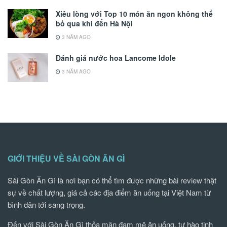
Xiêu lòng với Top 10 món ăn ngon không thể
bỏ qua khi đến Hà Nội
3 NĂM AGO
Đánh giá nước hoa Lancome Idole
3 NĂM AGO
GIỚI THIỆU VỀ SÀI GÒN ĂN GÌ
Sài Gòn Ăn Gì là nơi bạn có thể tìm được những bài review thật
sự về chất lượng, giá cả các địa điểm ăn uống tại Việt Nam từ
bình dân tới sang trọng.
Đến với Sài Gòn Ăn Gì thỏa mãn đam mê ăn uống, tự hào tinh