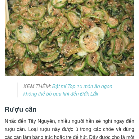
XEM THÊM:
Bật mí Top 10 món ăn ngon
không thể bỏ qua khi đến Đắk Lắk
Rượu cần
Nhắc đến Tây Nguyên, nhiều người hẳn sẽ nghĩ ngay đến
rượu cần. Loại rượu này được ủ trong các chóe và dùng
các cần làm bằng trúc hoặc tre để hút. Đây được cho là một