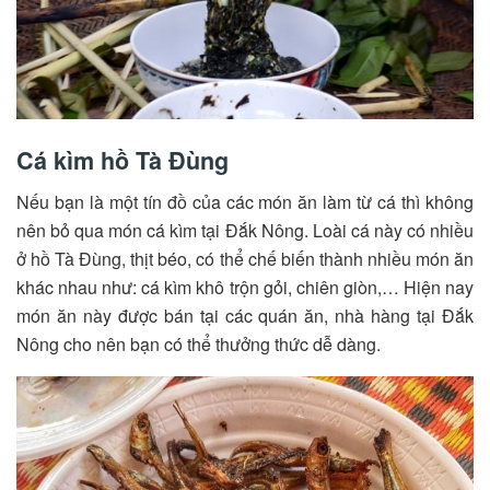
Cá kìm hồ Tà Đùng
Nếu bạn là một tín đồ của các món ăn làm từ cá thì không
nên bỏ qua món cá kìm tại Đắk Nông. Loài cá này có nhiều
ở hồ Tà Đùng, thịt béo, có thể chế biến thành nhiều món ăn
khác nhau như: cá kìm khô trộn gỏi, chiên giòn,… Hiện nay
món ăn này được bán tại các quán ăn, nhà hàng tại Đắk
Nông cho nên bạn có thể thưởng thức dễ dàng.