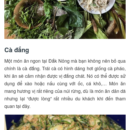
Cà đắng
Một món ăn ngon tại Đắk Nông mà bạn không nên bỏ qua
chính là cà đắng. Trái cà có hình dáng hơi giống cà pháo,
khi ăn sẽ cảm nhận được vị đắng chát. Nó có thể được sử
dụng để xào hoặc nấu cùng với ốc, cá khô,… Món ăn
mang hương vị rất riêng của núi rừng, dù là món ăn dân dã
nhưng lại “được lòng” rất nhiều du khách khi đến tham
quan tại đây.