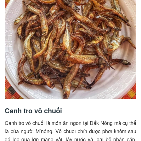
Canh tro vỏ chuối
Canh tro vỏ chuối là món ăn ngon tại Đắk Nông mà cụ thể
là của người M’nông. Vỏ chuối chín được phơi khôm sau
đó lọc qua lớp màng vải, lấy nước và loại bỏ phần cặn.