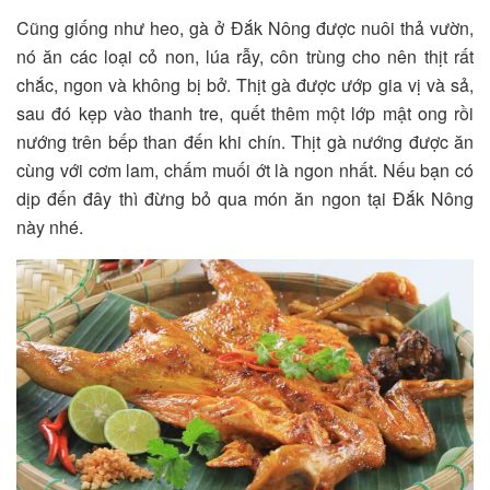
Cũng giống như heo, gà ở Đắk Nông được nuôi thả vườn,
nó ăn các loại cỏ non, lúa rẫy, côn trùng cho nên thịt rất
chắc, ngon và không bị bở. Thịt gà được ướp gia vị và sả,
sau đó kẹp vào thanh tre, quết thêm một lớp mật ong rồi
nướng trên bếp than đến khi chín. Thịt gà nướng được ăn
cùng với cơm lam, chấm muối ớt là ngon nhất. Nếu bạn có
dịp đến đây thì đừng bỏ qua món ăn ngon tại Đắk Nông
này nhé.