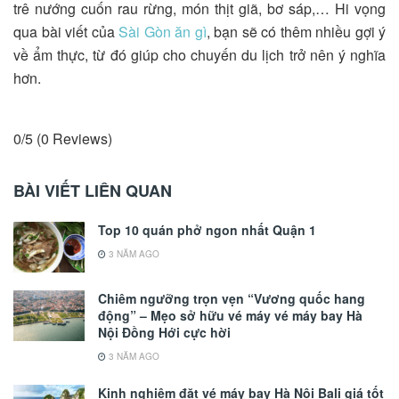
trê nướng cuốn rau rừng, món thịt giã, bơ sáp,… Hi vọng
qua bài viết của
Sài Gòn ăn gì
, bạn sẽ có thêm nhiều gợi ý
về ẩm thực, từ đó giúp cho chuyến du lịch trở nên ý nghĩa
hơn.
0/5
(0 Reviews)
BÀI VIẾT LIÊN QUAN
Top 10 quán phở ngon nhất Quận 1
3 NĂM AGO
Chiêm ngưỡng trọn vẹn “Vương quốc hang
động” – Mẹo sở hữu vé máy vé máy bay Hà
Nội Đồng Hới cực hời
3 NĂM AGO
Kinh nghiệm đặt vé máy bay Hà Nội Bali giá tốt