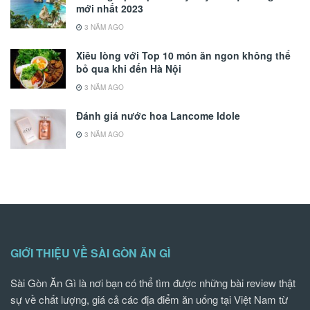
mới nhất 2023
3 NĂM AGO
Xiêu lòng với Top 10 món ăn ngon không thể
bỏ qua khi đến Hà Nội
3 NĂM AGO
Đánh giá nước hoa Lancome Idole
3 NĂM AGO
GIỚI THIỆU VỀ SÀI GÒN ĂN GÌ
Sài Gòn Ăn Gì là nơi bạn có thể tìm được những bài review thật
sự về chất lượng, giá cả các địa điểm ăn uống tại Việt Nam từ