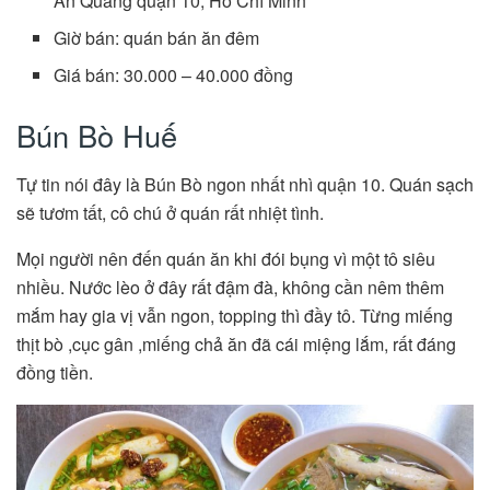
Ấn Quang quận 10, Hồ Chí Minh
Giờ bán: quán bán ăn đêm
Giá bán: 30.000 – 40.000 đồng
Bún Bò Huế
Tự tin nói đây là Bún Bò ngon nhất nhì quận 10. Quán sạch
sẽ tươm tất, cô chú ở quán rất nhiệt tình.
Mọi người nên đến quán ăn khi đói bụng vì một tô siêu
nhiều. Nước lèo ở đây rất đậm đà, không cần nêm thêm
mắm hay gia vị vẫn ngon, topping thì đầy tô. Từng miếng
thịt bò ,cục gân ,miếng chả ăn đã cái miệng lắm, rất đáng
đồng tiền.