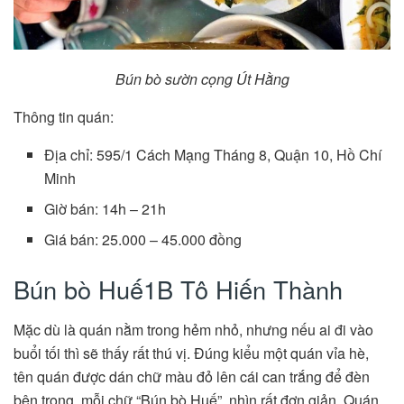
Bún bò sườn cọng Út Hằng
Thông tin quán:
Địa chỉ: 595/1 Cách Mạng Tháng 8, Quận 10, Hồ Chí
Minh
Giờ bán: 14h – 21h
Giá bán: 25.000 – 45.000 đồng
Bún bò Huế1B Tô Hiến Thành
Mặc dù là quán nằm trong hẻm nhỏ, nhưng nếu ai đi vào
buổi tối thì sẽ thấy rất thú vị. Đúng kiểu một quán vỉa hè,
tên quán được dán chữ màu đỏ lên cái can trắng để đèn
bên trong, mỗi chữ “Bún bò Huế”, nhìn rất đơn giản. Quán