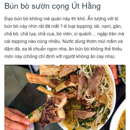
Bún bò sườn cọng Út Hằng
Đạo bún bò không mê quán này thì khó. Ấn tượng với tô
bún bò này nhìn rất đã mắt 7-8 loại topping: tái, nạm, gân,
chả bò, chả lụa, chả cua, bò viên, xí quách… ngập tràn mà
cái topping nào cũng nhiều. Nước dùng thơm mùi mắm và
đậm đà, sa tế chuẩn ngon nha, ăn bún bò không thể thiếu
món này (chống chỉ định với người không ăn cay nha).