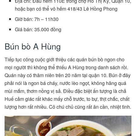
Địa chỉ: Đầu hẻm 110E trong chợ Hồ Thị Kỷ, Quận 10,
hoặc bạn có thể vô hẻm 418/43 Lê Hồng Phong
Giờ bán: 7h – 11h30
Giá bán: 35.000 đồng
Bún bò A Hùng
Tiếp tục công cuộc giới thiệu các quán bún bò ngon cho
mọi người thì không thể thiếu A Hùng trong danh sách rồi.
Quán này có thâm niên trên 20 năm tại quận 10. Bún ở đây
phải nói là ngon bá cháy, nước lèo ngọt, không hăng quá
mùi mắm, thơm nồng vị sả. Điều đặc biệt ấn tượng là chả
Huế cảm giác rất khác mấy chỗ trước, to bự, thịt chắc, chất
lượng hơn rất nhiều. Cô chú chủ cũng rất ân cần, nhiệt tình.