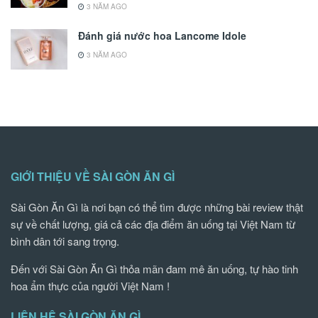
3 NĂM AGO
Đánh giá nước hoa Lancome Idole
3 NĂM AGO
GIỚI THIỆU VỀ SÀI GÒN ĂN GÌ
Sài Gòn Ăn Gì là nơi bạn có thể tìm được những bài review thật
sự về chất lượng, giá cả các địa điểm ăn uống tại Việt Nam từ
bình dân tới sang trọng.
Đến với Sài Gòn Ăn Gì thỏa mãn đam mê ăn uống, tự hào tinh
hoa ẩm thực của người Việt Nam !
LIÊN HỆ SÀI GÒN ĂN GÌ