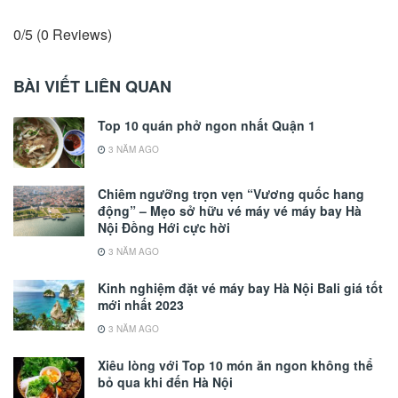
0/5
(0 Reviews)
BÀI VIẾT LIÊN QUAN
Top 10 quán phở ngon nhất Quận 1
3 NĂM AGO
Chiêm ngưỡng trọn vẹn “Vương quốc hang
động” – Mẹo sở hữu vé máy vé máy bay Hà
Nội Đồng Hới cực hời
3 NĂM AGO
Kinh nghiệm đặt vé máy bay Hà Nội Bali giá tốt
mới nhất 2023
3 NĂM AGO
Xiêu lòng với Top 10 món ăn ngon không thể
bỏ qua khi đến Hà Nội