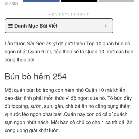
SHARES
ADVERTISEMENT
Danh Mục Bài Viết
Lần trước
Sài Gòn ăn gì
đã giới thiệu Top 10 quán bún bò
ngon nhất Quận 9 rồi, tiếp theo sẽ là Quận 10, mời các bạn
cùng theo dõi.
Bún bò hẻm 254
Một quán bún bò trong con hẻm nhỏ Quận 10 mà khiến
bao dân tình phải thổn thức vì độ ngon của nó. Tô bún đầy
đủ topping, sườn, sụn, gân, chà bá ăn no căng bụng thêm
vị nước lèo ngon phải biết .Quán này còn có cả xí quách
sụn ngon nhứt nách. Mỗi bàn cô chủ có cho 1 ca trà đá, ăn
xong uống giải khát luôn.