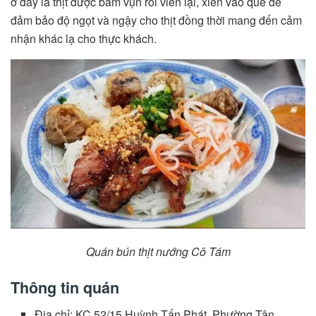
ở đây là thịt được băm vụn rồi viên lại, xiên vào que để
đảm bảo độ ngọt và ngậy cho thịt đồng thời mang đến cảm
nhận khác lạ cho thực khách.
Quán bún thịt nướng Cô Tám
Thông tin quán
Địa chỉ: KC 52/15 Huỳnh Tấn Phát, Phường Tân