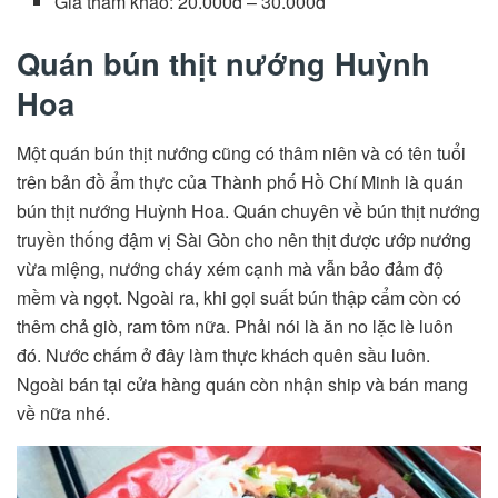
Giá tham khảo: 20.000đ – 30.000đ
Quán bún thịt nướng Huỳnh
Hoa
Một quán bún thịt nướng cũng có thâm niên và có tên tuổi
trên bản đồ ẩm thực của Thành phố Hồ Chí Minh là quán
bún thịt nướng Huỳnh Hoa. Quán chuyên về bún thịt nướng
truyền thống đậm vị Sài Gòn cho nên thịt được ướp nướng
vừa miệng, nướng cháy xém cạnh mà vẫn bảo đảm độ
mềm và ngọt. Ngoài ra, khi gọi suất bún thập cẩm còn có
thêm chả giò, ram tôm nữa. Phải nói là ăn no lặc lè luôn
đó. Nước chấm ở đây làm thực khách quên sầu luôn.
Ngoài bán tại cửa hàng quán còn nhận ship và bán mang
về nữa nhé.