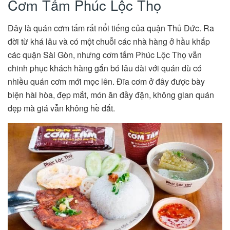
Cơm Tấm Phúc Lộc Thọ
Đây là quán cơm tấm rất nổi tiếng của quận Thủ Đức. Ra
đời từ khá lâu và có một chuỗi các nhà hàng ở hầu khắp
các quận Sài Gòn, nhưng cơm tấm Phúc Lộc Thọ vẫn
chinh phục khách hàng gắn bó lâu dài với quán dù có
nhiều quán cơm mới mọc lên. Đĩa cơm ở đây đ
ược bày
biện hài hòa, đẹp mắt, món ăn đầy đặn, không gian quán
đẹp mà giá vẫn không hề đắt.