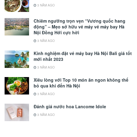
3 NĂM AGO
Chiêm ngưỡng trọn vẹn “Vương quốc hang
động” – Mẹo sở hữu vé máy vé máy bay Hà
Nội Đồng Hới cực hời
3 NĂM AGO
Kinh nghiệm đặt vé máy bay Hà Nội Bali giá tốt
mới nhất 2023
3 NĂM AGO
Xiêu lòng với Top 10 món ăn ngon không thể
bỏ qua khi đến Hà Nội
3 NĂM AGO
Đánh giá nước hoa Lancome Idole
3 NĂM AGO