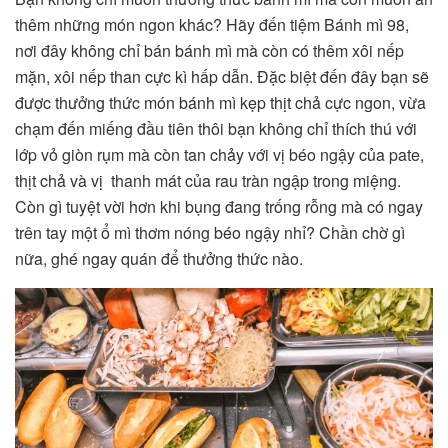
thêm những món ngon khác? Hãy đến tiệm Bánh mì 98,
nơi đây không chỉ bán bánh mì mà còn có thêm xôi nếp
mặn, xôi nếp than cực kì hấp dẫn. Đặc biệt đến đây bạn sẽ
được thưởng thức món bánh mì kẹp thịt chả cực ngon, vừa
chạm đến miếng đầu tiên thôi bạn không chỉ thích thú với
lớp vỏ giòn rụm mà còn tan chảy với vị béo ngậy của pate,
thịt chả và vị thanh mát của rau tràn ngập trong miệng.
Còn gì tuyệt vời hơn khi bụng đang trống rỗng mà có ngay
trên tay một ổ mì thơm nóng béo ngậy nhỉ? Chần chờ gì
nữa, ghé ngay quán để thưởng thức nào.