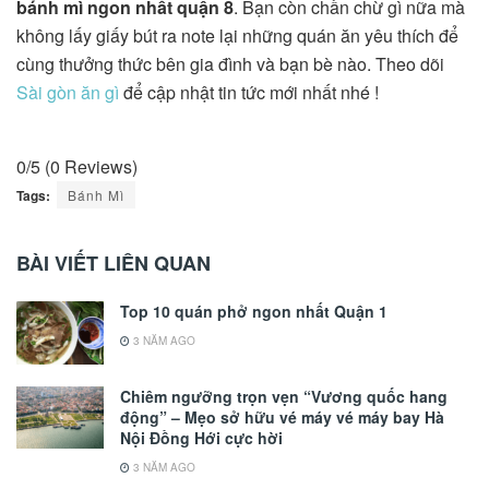
bánh mì ngon nhất quận 8
. Bạn còn chần chừ gì nữa mà
không lấy giấy bút ra note lại những quán ăn yêu thích để
cùng thưởng thức bên gia đình và bạn bè nào. Theo dõi
Sài gòn ăn gì
để cập nhật tin tức mới nhất nhé !
0/5
(0 Reviews)
Tags:
Bánh Mì
BÀI VIẾT LIÊN QUAN
Top 10 quán phở ngon nhất Quận 1
3 NĂM AGO
Chiêm ngưỡng trọn vẹn “Vương quốc hang
động” – Mẹo sở hữu vé máy vé máy bay Hà
Nội Đồng Hới cực hời
3 NĂM AGO