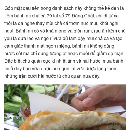
Góp mặt đầu tiên trong danh sách này không thể kể đến là
tiệm bánh mì chả cá 79 tại số 79 Đặng Chất, chỉ đi từ xa
thôi là đã nghe thấy mùi chả cá thơm nức mũi, khói nghi
ngút. Bánh mì có vỏ khá mỏng và giòn rụm, rau ăn kèm chủ
yếu là dưa leo và ngò rí vừa đủ làm dậy mùi chả cá và tạo
cảm giác thanh mát ngon miệng, bánh mì không dùng
nước sốt mà chỉ dùng tương ớt hoặc muối để giảm độ mặn.
Đặc biệt chủ quán cực kì nhiệt tình và hài hước, mua bánh
mì ở đây bạn vừa được ăn ngon lại vừa được tặng thêm
những trận cười hài hước từ chủ quán nữa đấy.