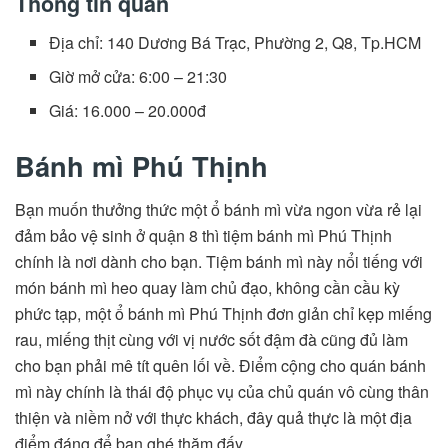
Thông tin quán
Địa chỉ: 140 Dương Bá Trạc, Phường 2, Q8, Tp.HCM
Giờ mở cửa: 6:00 – 21:30
Giá: 16.000 – 20.000đ
Bánh mì Phú Thịnh
Bạn muốn thưởng thức một ổ bánh mì vừa ngon vừa rẻ lại
đảm bảo vệ sinh ở quận 8 thì tiệm bánh mì Phú Thịnh
chính là nơi dành cho bạn. Tiệm bánh mì này nổi tiếng với
món bánh mì heo quay làm chủ đạo, không cần cầu kỳ
phức tạp, một ổ bánh mì Phú Thịnh đơn giản chỉ kẹp miếng
rau, miếng thịt cùng với vị nước sốt đậm đà cũng đủ làm
cho bạn phải mê tít quên lối về. Điểm cộng cho quán bánh
mì này chính là thái độ phục vụ của chủ quán vô cùng thân
thiện và niềm nở với thực khách, đây quả thực là một địa
điểm đáng để bạn ghé thăm đấy.