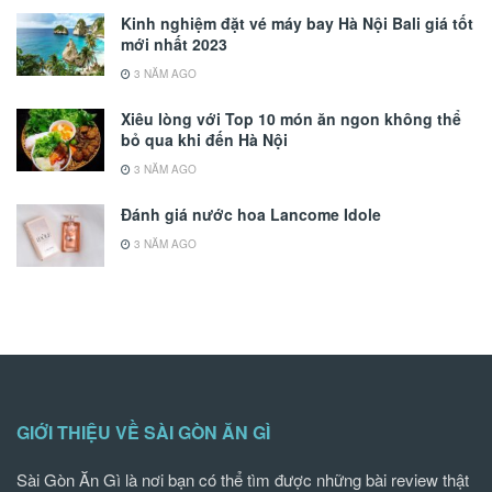
Kinh nghiệm đặt vé máy bay Hà Nội Bali giá tốt
mới nhất 2023
3 NĂM AGO
Xiêu lòng với Top 10 món ăn ngon không thể
bỏ qua khi đến Hà Nội
3 NĂM AGO
Đánh giá nước hoa Lancome Idole
3 NĂM AGO
GIỚI THIỆU VỀ SÀI GÒN ĂN GÌ
Sài Gòn Ăn Gì là nơi bạn có thể tìm được những bài review thật