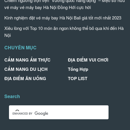
Chiêm ngưỡng trọn vẹn “Vương quốc hang động” – Mẹo sở hữu
vé máy vé máy bay Hà Nội Đồng Hới cực hời
Kinh nghiệm đặt vé máy bay Hà Nội Bali giá tốt mới nhất 2023
Xiêu lòng với Top 10 món ăn ngon không thể bỏ qua khi đến Hà
Nội
CHUYÊN MỤC
CẨM NANG ẨM THỰC
ĐỊA ĐIỂM VUI CHƠI
CẨM NANG DU LỊCH
Tổng Hợp
ĐỊA ĐIỂM ĂN UỐNG
TOP LIST
Search