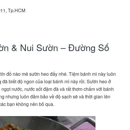
 Q11, Tp.HCM
Sườn & Nui Sườn – Đường Số
o tín đồ nào mê sườn heo đấy nhé. Tiệm bánh mì này luôn
g đã biết độ ngon của loại bánh mì này rồi. Sườn heo ở
và ngọt nước, nước sốt đậm đà và rất thơm chấm với bánh
ờng nhưng luôn đảm bảo về độ sạch sẽ và thời gian lên
 các bạn không nên bỏ qua.