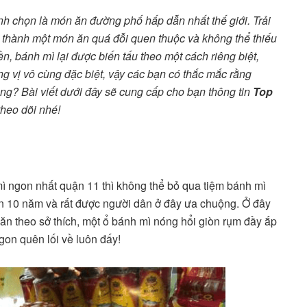
h chọn là món ăn đường phố hấp dẫn nhất thế giới. Trải
ở thành một món ăn quá đỗi quen thuộc và không thể thiếu
, bánh mì lại được biến tấu theo một cách riêng biệt,
 vị vô cùng đặc biệt, vậy các bạn có thắc mắc rằng
g? Bài viết dưới đây sẽ cung cấp cho bạn thông tin
Top
theo dõi nhé!
 ngon nhất quận 11 thì không thể bỏ qua tiệm bánh mì
ên 10 năm và rất được người dân ở đây ưa chuộng. Ở đây
 ăn theo sở thích, một ổ bánh mì nóng hổi giòn rụm đầy ắp
on quên lối về luôn đấy!