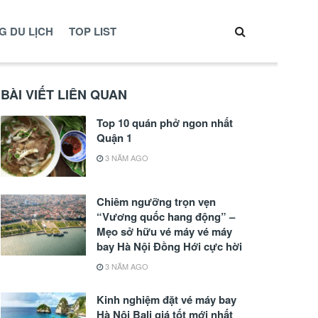
G DU LỊCH
TOP LIST
BÀI VIẾT LIÊN QUAN
Top 10 quán phở ngon nhất
Quận 1
3 NĂM AGO
Chiêm ngưỡng trọn vẹn
“Vương quốc hang động” –
Mẹo sở hữu vé máy vé máy
bay Hà Nội Đồng Hới cực hời
3 NĂM AGO
Kinh nghiệm đặt vé máy bay
Hà Nội Bali giá tốt mới nhất