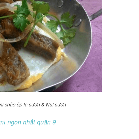
ì chảo ốp la sườn & Nui sườn
mì ngon nhất quận 9