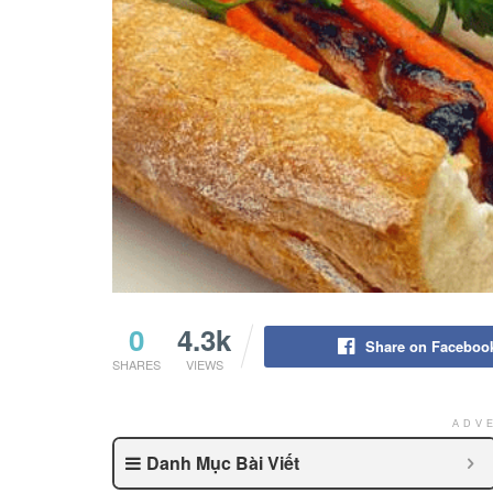
0
4.3k
Share on Faceboo
SHARES
VIEWS
ADV
Danh Mục Bài Viết