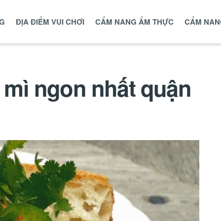
NG
ĐỊA ĐIỂM VUI CHƠI
CẨM NANG ẨM THỰC
CẨM NAN
 mì ngon nhất quận